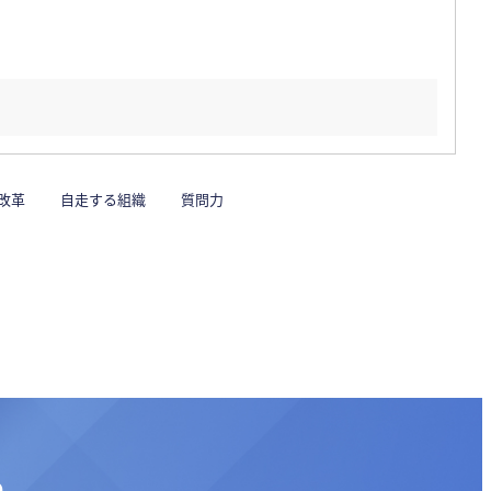
改革
自走する組織
質問力
る