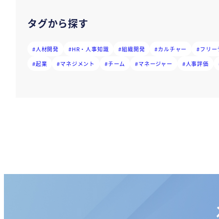
ペ
タグから探す
ー
ジ
#人材開発
#HR・人事知識
#組織開発
#カルチャー
#フリー
送
#起業
#マネジメント
#チーム
#マネージャー
#人事評価
り