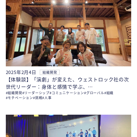
2025年2月4日
組織開発
【体験談】「演劇」が変えた、ウェストロック社の次
世代リーダー：身体と感情で学ぶ、…
#組織開発
#リーダーシップ
#コミュニケーション
#グローバル
#組織
#モチベーション
#挑戦
#人事