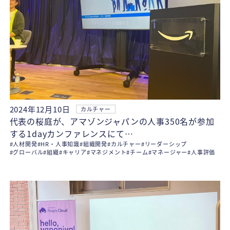
2024年12月10日
カルチャー
代表の桜庭が、アマゾンジャパンの人事350名が参加
する1dayカンファレンスにて…
#人材開発
#HR・人事知識
#組織開発
#カルチャー
#リーダーシップ
#グローバル
#組織
#キャリア
#マネジメント
#チーム
#マネージャー
#人事評価