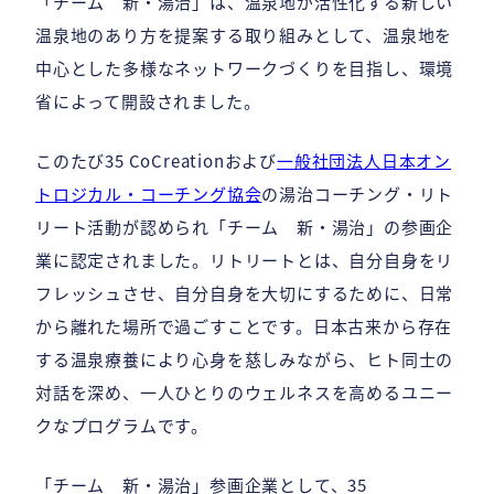
「チーム 新・湯治」は、温泉地が活性化する新しい
温泉地のあり方を提案する取り組みとして、温泉地を
中心とした多様なネットワークづくりを目指し、環境
省によって開設されました。
このたび35 CoCreationおよび
一般社団法人日本オン
トロジカル・コーチング協会
の湯治コーチング・リト
リート活動が認められ「チーム 新・湯治」の参画企
業に認定されました。リトリートとは、自分自身をリ
フレッシュさせ、自分自身を大切にするために、日常
から離れた場所で過ごすことです。日本古来から存在
する温泉療養により心身を慈しみながら、ヒト同士の
対話を深め、一人ひとりのウェルネスを高めるユニー
クなプログラムです。
「チーム 新・湯治」参画企業として、35