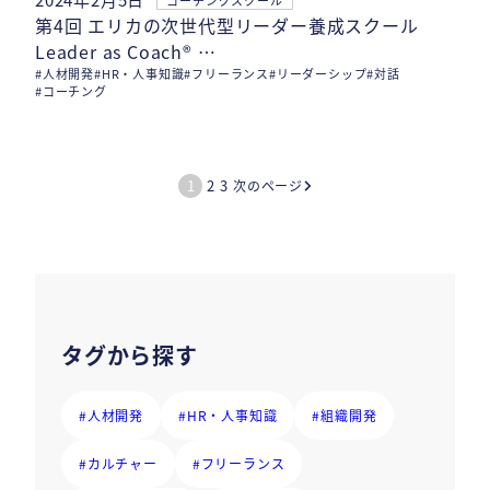
第4回 エリカの次世代型リーダー養成スクール
Leader as Coach® …
#人材開発
#HR・人事知識
#フリーランス
#リーダーシップ
#対話
#コーチング
投
1
2
3
次のページ
稿
の
ペ
タグから探す
ー
ジ
#人材開発
#HR・人事知識
#組織開発
送
#カルチャー
#フリーランス
り